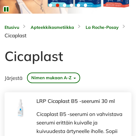
Etusivu
Apteekkikosmetiikka
La Roche-Posay
Cicaplast
Cicaplast
Järjestä
Nimen mukaan A-Z
LRP Cicaplast B5 -seerumi 30 ml
Cicaplast B5 -seerumi on vahvistava
seerumi erittäin kuivalle ja
kuivuudesta ärtyneelle iholle. Sopii