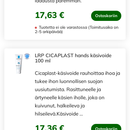
laadusta paremman.
17,63 €
Ostoskoriin
Tuotetta ei ole varastossa (Toimitusaika on
2–5 arkipäivää)
LRP CICAPLAST hands käsivoide
100 ml
Cicaplast-käsivoide rauhoittaa ihoa ja
tukee ihon luonnollisen suojan
uusiutumista. Rasittuneelle ja
ärtyneelle käsien iholle, joka on
kuivunut, halkeileva ja
hilseilevä.Käsivoide …
17,36 €
Ostoskoriin