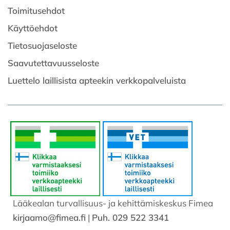
Toimitusehdot
Käyttöehdot
Tietosuojaseloste
Saavutettavuusseloste
Luettelo laillisista apteekin verkkopalveluista
Lääkealan turvallisuus- ja kehittämiskeskus Fimea
kirjaamo@fimea.fi
|
Puh. 029 522 3341