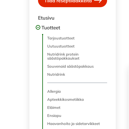
Tilaa reseptilääkkeitä
Etusivu
Tuotteet
Tarjoustuotteet
Uutuustuotteet
Nutridrink protein
säästöpakkaukset
Souvenaid säästöpakkaus
Nutridrink
Allergia
Apteekkikosmetiikka
Eläimet
Ensiapu
Haavanhoito ja sidetarvikkeet