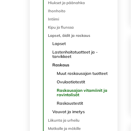
Hiukset ja päänahka
Ihonhoito
Intiimi
Kipu ja flunssa
Lapset, äidit ja raskaus
Lapset
Lastenhoitotuotteet ja -
tarvikkeet
Raskaus
Muut raskausajan tuotteet
Ovulaatiotestit
Raskausajan vitamiinit ja
ravintolisät
Raskaustestit
Vauvat ja imetys
Liikunta ja urheilu
Matkalle ja mökille