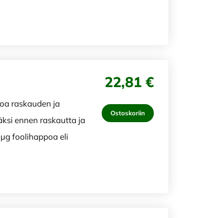
22,81 €
oa raskauden ja
Ostoskoriin
ksi ennen raskautta ja
µg foolihappoa eli