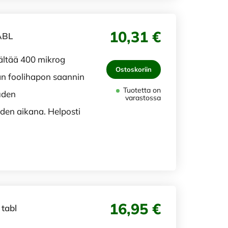
10,31 €
ABL
sältää 400 mikrog
Ostoskoriin
än foolihapon saannin
Tuotetta on
uden
varastossa
den aikana. Helposti
16,95 €
 tabl