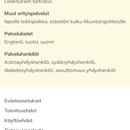
Lääkityksen tarkistus
Muut erityispalvelut
lapsille leikkipaikka, esteetön kulku liikuntarajoitteisille
Palvelukielet
Englanti, ruotsi, suomi
Palveluhenkilöt
Astmayhdyshenkilö, sydänyhdyshenkilö,
diabetesyhdyshenkilö, savuttomuus yhdyshenkilö
Evästeasetukset
Toimitusehdot
Käyttöehdot