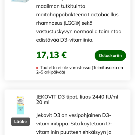
maailman tutkituinta
maitohappobakteeria Lactobacillus
rhamnosus (LGG®) sekä
vastustuskyvyn normaalia toimintaa
edistävää D3-vitamiinia.
17,13 €
Ostoskoriin
Tuotetta ei ole varastossa (Toimitusaika on
2–5 arkipäivää)
JEKOVIT D3 tipat, liuos 2440 IU/ml
20 ml
Jekovit D3 on vesipohjainen D3-
Lääke
vitamiinitippa. Sitä käytetään D-
vitamiinin puutteen ehkäisyyn ja