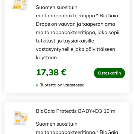
Suomen suosituin
maitohappobakteeritippa.* BioGaia
Drops on vauvan ja taaperon oma
maitohappobakteeritippa, joka sopii
tutkitusti jo täysiaikaisille
vastasyntyneille joko päivittäiseen
käyttöön …
17,38 €
Ostoskoriin
Tuotetta on varastossa
BioGaia Protectis BABY+D3 10 ml
Suomen suosituin
maitohappobakteeritippa.* BioGaia