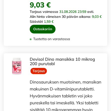
9,03 €
Tarjous voimassa
31.08.2026 23:59
asti.
Alin hinta viimeisen 30 päivän aikana:
9,03 €
Säästät
1,59 €
Ostoskoriin
Tuotetta on varastossa
Devisol Dino mansikka 10 mikrog
200 purutabl
Tarjous
Dinosauruksen muotoinen, mansikan
makuinen D-vitamiinipurutabletti.
Hyvänmakuisen tabletin voi joko
pureskella tai imeskellä. Yksi tabletti
sisältää 10 mikrogrammaa hyvin