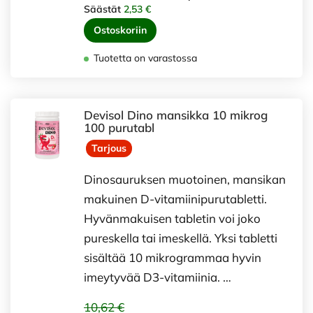
Säästät
2,53 €
Ostoskoriin
Tuotetta on varastossa
Devisol Dino mansikka 10 mikrog
100 purutabl
Tarjous
Dinosauruksen muotoinen, mansikan
makuinen D-vitamiinipurutabletti.
Hyvänmakuisen tabletin voi joko
pureskella tai imeskellä. Yksi tabletti
sisältää 10 mikrogrammaa hyvin
imeytyvää D3-vitamiinia. …
10,62 €