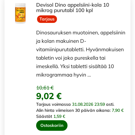
Devisol Dino appelsiini-kola 10
mikrog purutabl 100 kpl
Tarjous
Dinosauruksen muotoinen, appelsiinin
ja kolan makuinen D-
vitamiinipurutabletti. Hyvänmakuisen
tabletin voi joko pureskella tai
imeskellä. Yksi tabletti sisältää 10
mikrogrammaa hyvin …
10,61 €
9,02 €
Tarjous voimassa
31.08.2026 23:59
asti.
Alin hinta viimeisen 30 päivän aikana:
7,90 €
Säästät
1,59 €
Ostoskoriin