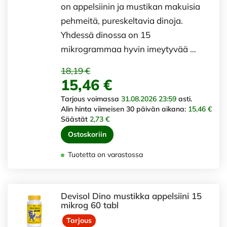
on appelsiinin ja mustikan makuisia
pehmeitä, pureskeltavia dinoja.
Yhdessä dinossa on 15
mikrogrammaa hyvin imeytyvää …
18,19 €
15,46 €
Tarjous voimassa
31.08.2026 23:59
asti.
Alin hinta viimeisen 30 päivän aikana:
15,46 €
Säästät
2,73 €
Ostoskoriin
Tuotetta on varastossa
Devisol Dino mustikka appelsiini 15
mikrog 60 tabl
Tarjous