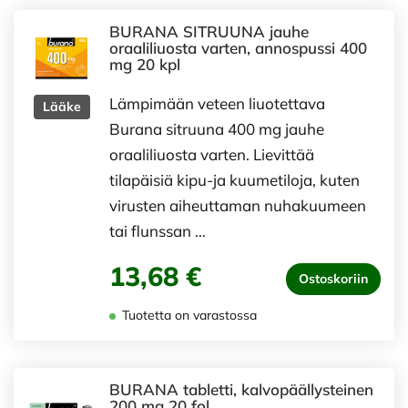
BURANA SITRUUNA jauhe
oraaliliuosta varten, annospussi 400
mg 20 kpl
Lämpimään veteen liuotettava
Lääke
Burana sitruuna 400 mg jauhe
oraaliliuosta varten. Lievittää
tilapäisiä kipu-ja kuumetiloja, kuten
virusten aiheuttaman nuhakuumeen
tai flunssan …
13,68 €
Ostoskoriin
Tuotetta on varastossa
BURANA tabletti, kalvopäällysteinen
200 mg 20 fol