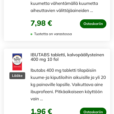
kuumetta vähentämällä kuumetta
aiheuttavien välittäjäaineiden …
7,98 €
Ostoskoriin
Tuotetta on varastossa
IBUTABS tabletti, kalvopäällysteinen
400 mg 10 fol
Ibutabs 400 mg tabletti tilapäisiin
Lääke
kuume-ja kiputiloihin aikuisille ja yli 20
kg painaville lapsille. Vaikuttava aine
ibuprofeeni. Pitkäaikaiseen käyttöön
vain …
1,96 €
Ostoskoriin