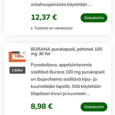
oraalisuspensiota käytetään …
12,37 €
Ostoskoriin
Tuotetta on varastossa
BURANA purukapseli, pehmeä 100
mg 30 fol
Pureskeltava, appelsiiniaromia
Lääke
sisältävä Burana 100 mg purukapseli
on ibuprofeenia sisältävä kipu- ja
kuumelääke lapsille. Sitä käytetään
tilapäisen kivun ja kuumeen …
8,98 €
Ostoskoriin