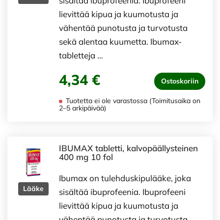
sisältää ibuprofeenia. Ibuprofeeni
lievittää kipua ja kuumotusta ja
vähentää punotusta ja turvotusta
sekä alentaa kuumetta. Ibumax-
tabletteja …
4,34 €
Ostoskoriin
Tuotetta ei ole varastossa (Toimitusaika on
2–5 arkipäivää)
IBUMAX tabletti, kalvopäällysteinen
400 mg 10 fol
Ibumax on tulehduskipulääke, joka
Lääke
sisältää ibuprofeenia. Ibuprofeeni
lievittää kipua ja kuumotusta ja
vähentää punotusta ja turvotusta