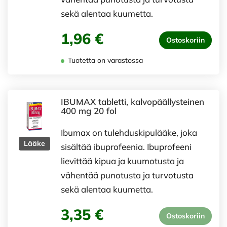
sekä alentaa kuumetta.
1,96 €
Ostoskoriin
Tuotetta on varastossa
IBUMAX tabletti, kalvopäällysteinen
400 mg 20 fol
Ibumax on tulehduskipulääke, joka
Lääke
sisältää ibuprofeenia. Ibuprofeeni
lievittää kipua ja kuumotusta ja
vähentää punotusta ja turvotusta
sekä alentaa kuumetta.
3,35 €
Ostoskoriin