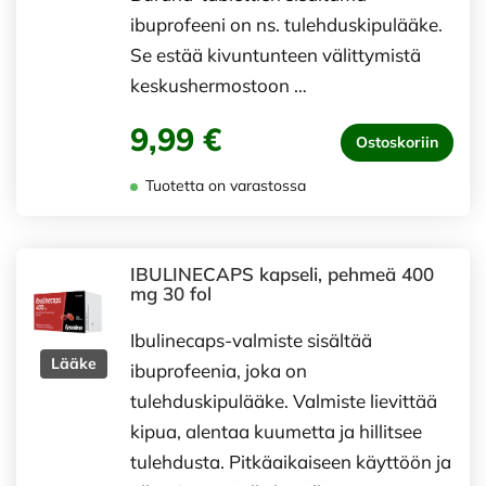
ibuprofeeni on ns. tulehduskipulääke.
Se estää kivuntunteen välittymistä
keskushermostoon …
9,99 €
Ostoskoriin
Tuotetta on varastossa
IBULINECAPS kapseli, pehmeä 400
mg 30 fol
Ibulinecaps-valmiste sisältää
Lääke
ibuprofeenia, joka on
tulehduskipulääke. Valmiste lievittää
kipua, alentaa kuumetta ja hillitsee
tulehdusta. Pitkäaikaiseen käyttöön ja