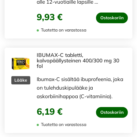
alle 12-vuotiaille lapsille …
9,93 €
Ostoskoriin
Tuotetta on varastossa
IBUMAX-C tabletti,
kalvopäällysteinen 400/300 mg 30
fol
Ibumax-C sisältää ibuprofeenia, joka
Lääke
on tulehduskipulääke ja
askorbiinihappoa (C-vitamiinia).
6,19 €
Ostoskoriin
Tuotetta on varastossa