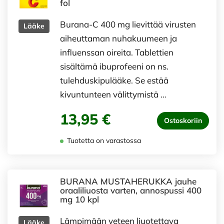
fol
Burana-C 400 mg lievittää virusten
Lääke
aiheuttaman nuhakuumeen ja
influenssan oireita. Tablettien
sisältämä ibuprofeeni on ns.
tulehduskipulääke. Se estää
kivuntunteen välittymistä …
13,95 €
Ostoskoriin
Tuotetta on varastossa
BURANA MUSTAHERUKKA jauhe
oraaliliuosta varten, annospussi 400
mg 10 kpl
Lämpimään veteen liuotettava
Lääke