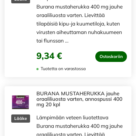
Burana mustaherukka 400 mg jauhe
oraaliliuosta varten. Lievittää
tilapäisiä kipu-ja kuumetiloja, kuten
virusten aiheuttaman nuhakuumeen
tai flunssan …
9,34 €
Ostoskoriin
Tuotetta on varastossa
BURANA MUSTAHERUKKA jauhe
oraaliliuosta varten, annospussi 400
mg 20 kpl
Lämpimään veteen liuotettava
Lääke
Burana mustaherukka 400 mg jauhe
oraaliliuosta varten. Lievittää