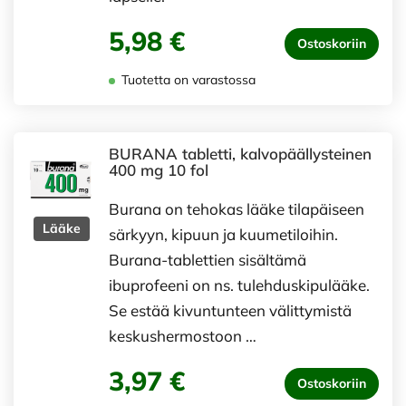
5,98 €
Ostoskoriin
Tuotetta on varastossa
BURANA tabletti, kalvopäällysteinen
400 mg 10 fol
Burana on tehokas lääke tilapäiseen
Lääke
särkyyn, kipuun ja kuumetiloihin.
Burana-tablettien sisältämä
ibuprofeeni on ns. tulehduskipulääke.
Se estää kivuntunteen välittymistä
keskushermostoon …
3,97 €
Ostoskoriin