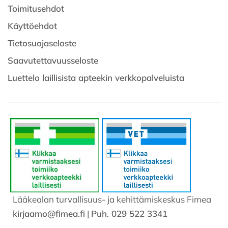
Toimitusehdot
Käyttöehdot
Tietosuojaseloste
Saavutettavuusseloste
Luettelo laillisista apteekin verkkopalveluista
Lääkealan turvallisuus- ja kehittämiskeskus Fimea
kirjaamo@fimea.fi
|
Puh. 029 522 3341