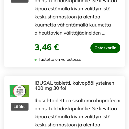
on ns. tulehduskipulääke. Se lievittää
kipua estämällä kivun välittymistä
keskushermostoon ja alentaa
kuumetta vähentämällä kuumetta
aiheuttavien välittäjäaineiden …
3,46 €
Ostoskoriin
Tuotetta on varastossa
IBUSAL tabletti, kalvopäällysteinen
400 mg 30 fol
Ibusal-tablettien sisältämä ibuprofeeni
Lääke
on ns. tulehduskipulääke. Se lievittää
kipua estämällä kivun välittymistä
keskushermostoon ja alentaa