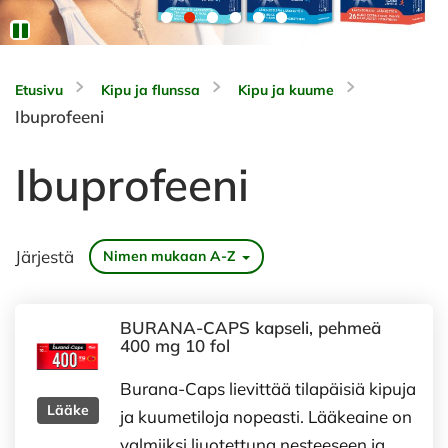
Etusivu
Kipu ja flunssa
Kipu ja kuume
Ibuprofeeni
Ibuprofeeni
Järjestä
Nimen mukaan A-Z
BURANA-CAPS kapseli, pehmeä
400 mg 10 fol
Burana-Caps lievittää tilapäisiä kipuja
Lääke
ja kuumetiloja nopeasti. Lääkeaine on
valmiiksi liuotettuna nesteeseen ja