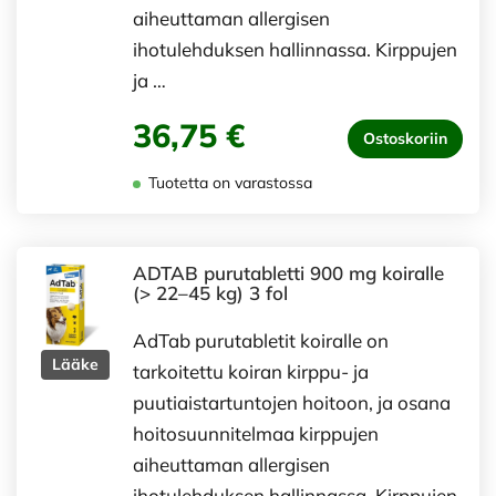
aiheuttaman allergisen
ihotulehduksen hallinnassa. Kirppujen
ja …
36,75 €
Ostoskoriin
Tuotetta on varastossa
ADTAB purutabletti 900 mg koiralle
(> 22–45 kg) 3 fol
AdTab purutabletit koiralle on
Lääke
tarkoitettu koiran kirppu- ja
puutiaistartuntojen hoitoon, ja osana
hoitosuunnitelmaa kirppujen
aiheuttaman allergisen
ihotulehduksen hallinnassa. Kirppujen