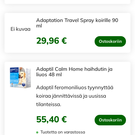
Adaptation Travel Spray koirille 90
ml
Ei kuvaa
29,96 €
Ostoskoriin
Adaptil Calm Home haihdutin ja
liuos 48 ml
Adaptil feromoniliuos tyynnyttää
koiraa jännittävissä ja uusissa
tilanteissa.
55,40 €
Ostoskoriin
Tuotetta on varastossa