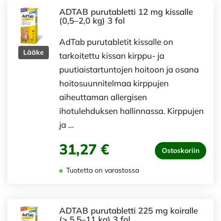
ADTAB purutabletti 12 mg kissalle
(0,5–2,0 kg) 3 fol
AdTab purutabletit kissalle on
Lääke
tarkoitettu kissan kirppu- ja
puutiaistartuntojen hoitoon ja osana
hoitosuunnitelmaa kirppujen
aiheuttaman allergisen
ihotulehduksen hallinnassa. Kirppujen
ja …
31,27 €
Ostoskoriin
Tuotetta on varastossa
ADTAB purutabletti 225 mg koiralle
(> 5,5–11 kg) 3 fol