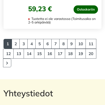
59,23 €
Ostoskoriin
Tuotetta ei ole varastossa (Toimitusaika on
2–5 arkipäivää)
1
2
3
4
5
6
7
8
9
10
11
12
13
14
15
16
17
18
19
20
Yhteystiedot