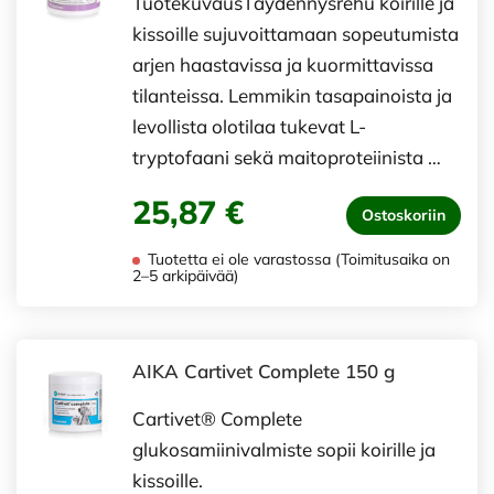
TuotekuvausTäydennysrehu koirille ja
kissoille sujuvoittamaan sopeutumista
arjen haastavissa ja kuormittavissa
tilanteissa. Lemmikin tasapainoista ja
levollista olotilaa tukevat L-
tryptofaani sekä maitoproteiinista …
25,87 €
Ostoskoriin
Tuotetta ei ole varastossa (Toimitusaika on
2–5 arkipäivää)
AIKA Cartivet Complete 150 g
Cartivet® Complete
glukosamiinivalmiste sopii koirille ja
kissoille.