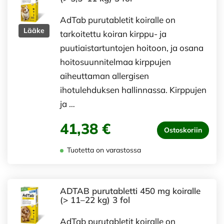
AdTab purutabletit koiralle on
Lääke
tarkoitettu koiran kirppu- ja
puutiaistartuntojen hoitoon, ja osana
hoitosuunnitelmaa kirppujen
aiheuttaman allergisen
ihotulehduksen hallinnassa. Kirppujen
ja …
41,38 €
Ostoskoriin
Tuotetta on varastossa
ADTAB purutabletti 450 mg koiralle
(> 11–22 kg) 3 fol
AdTab purutabletit koiralle on