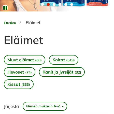
Eläimet
Etusivu
Eläimet
Muut eläimet
Koirat
(60)
(519)
Hevoset
Kanit ja jyrsijät
(74)
(32)
Kissat
(333)
Järjestä
Nimen mukaan A-Z