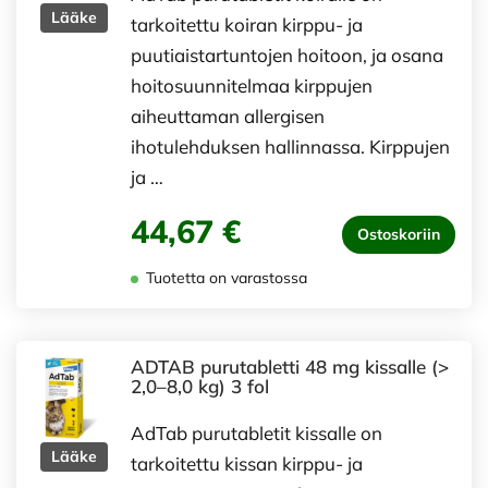
Lääke
tarkoitettu koiran kirppu- ja
puutiaistartuntojen hoitoon, ja osana
hoitosuunnitelmaa kirppujen
aiheuttaman allergisen
ihotulehduksen hallinnassa. Kirppujen
ja …
44,67 €
Ostoskoriin
Tuotetta on varastossa
ADTAB purutabletti 48 mg kissalle (>
2,0–8,0 kg) 3 fol
AdTab purutabletit kissalle on
Lääke
tarkoitettu kissan kirppu- ja