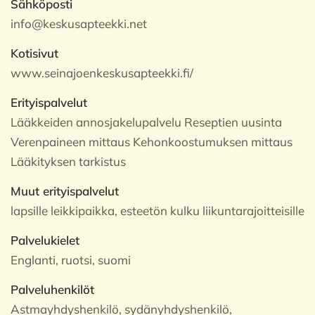
Sähköposti
info@keskusapteekki.net
Kotisivut
www.seinajoenkeskusapteekki.fi/
Erityispalvelut
Lääkkeiden annosjakelupalvelu Reseptien uusinta
Verenpaineen mittaus Kehonkoostumuksen mittaus
Lääkityksen tarkistus
Muut erityispalvelut
lapsille leikkipaikka, esteetön kulku liikuntarajoitteisille
Palvelukielet
Englanti, ruotsi, suomi
Palveluhenkilöt
Astmayhdyshenkilö, sydänyhdyshenkilö,