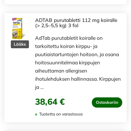
ADTAB purutabletti 112 mg koiralle
(> 2,5–5,5 kg) 3 fol
AdTab purutabletit koiralle on
Lääke
tarkoitettu koiran kirppu- ja
puutiaistartuntojen hoitoon, ja osana
hoitosuunnitelmaa kirppujen
aiheuttaman allergisen
ihotulehduksen hallinnassa. Kirppujen
ja …
38,64 €
Ostoskoriin
Tuotetta on varastossa