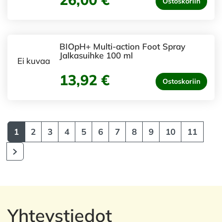
Ostoskoriin
BIOpH+ Multi-action Foot Spray
Jalkasuihke 100 ml
Ei kuvaa
13,92 €
Ostoskoriin
1
2
3
4
5
6
7
8
9
10
11
Yhteystiedot