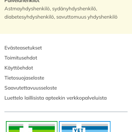
Palveluhenkilöt
Astmayhdyshenkilö, sydänyhdyshenkilö,
diabetesyhdyshenkilö, savuttomuus yhdyshenkilö
Evästeasetukset
Toimitusehdot
Käyttöehdot
Tietosuojaseloste
Saavutettavuusseloste
Luettelo laillisista apteekin verkkopalveluista