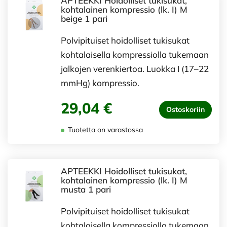
APTEEKKI Hoidolliset tukisukat,
kohtalainen kompressio (lk. I) M
beige 1 pari
Polvipituiset hoidolliset tukisukat
kohtalaisella kompressiolla tukemaan
jalkojen verenkiertoa. Luokka I (17–22
mmHg) kompressio.
29,04 €
Ostoskoriin
Tuotetta on varastossa
APTEEKKI Hoidolliset tukisukat,
kohtalainen kompressio (lk. I) M
musta 1 pari
Polvipituiset hoidolliset tukisukat
kohtalaisella kompressiolla tukemaan