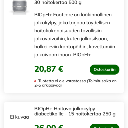
30 hoitokertaa 500 g
BIOpH+ Footcare on lääkinnällinen
jalkakylpy, joka tarjoaa täydellisen
hoitokokonaisuuden tavallisiin
jalkavaivoihin, kuten jalkasilsaan,
halkeileviin kantapäihin, kovettumiin
ja kuivaan ihoon. BIOpH+ …
20,87 €
Ostoskoriin
Tuotetta ei ole varastossa (Toimitusaika on
2–5 arkipäivää)
BIOpH+ Hoitava jalkakylpy
diabeetikoille - 15 hoitokertaa 250 g
Ei kuvaa
26,00 €