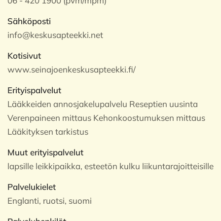
06 - 420 1900 (pvm/mpm)
Sähköposti
info@keskusapteekki.net
Kotisivut
www.seinajoenkeskusapteekki.fi/
Erityispalvelut
Lääkkeiden annosjakelupalvelu Reseptien uusinta
Verenpaineen mittaus Kehonkoostumuksen mittaus
Lääkityksen tarkistus
Muut erityispalvelut
lapsille leikkipaikka, esteetön kulku liikuntarajoitteisille
Palvelukielet
Englanti, ruotsi, suomi