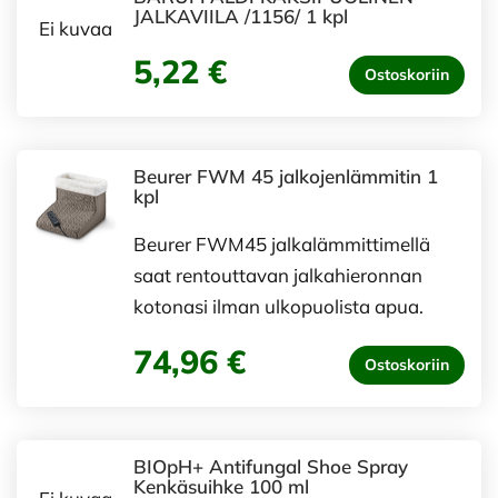
JALKAVIILA /1156/ 1 kpl
Ei kuvaa
5,22 €
Ostoskoriin
Beurer FWM 45 jalkojenlämmitin 1
kpl
Beurer FWM45 jalkalämmittimellä
saat rentouttavan jalkahieronnan
kotonasi ilman ulkopuolista apua.
74,96 €
Ostoskoriin
BIOpH+ Antifungal Shoe Spray
Kenkäsuihke 100 ml