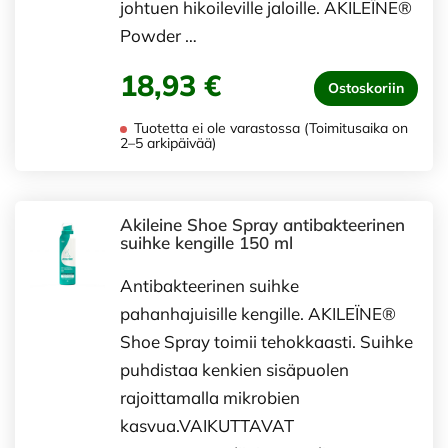
johtuen hikoileville jaloille. AKILEÏNE®
Powder …
18,93 €
Ostoskoriin
Tuotetta ei ole varastossa (Toimitusaika on
2–5 arkipäivää)
Akileine Shoe Spray antibakteerinen
suihke kengille 150 ml
Antibakteerinen suihke
pahanhajuisille kengille. AKILEÏNE®
Shoe Spray toimii tehokkaasti. Suihke
puhdistaa kenkien sisäpuolen
rajoittamalla mikrobien
kasvua.VAIKUTTAVAT