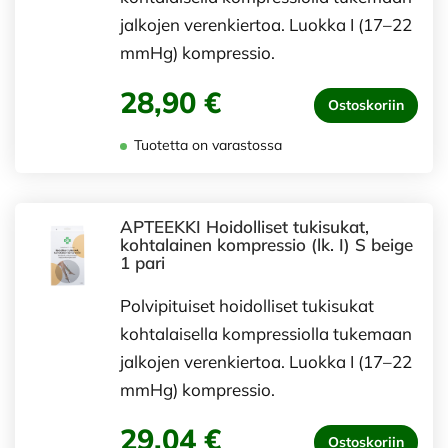
jalkojen verenkiertoa. Luokka I (17–22
mmHg) kompressio.
28,90 €
Ostoskoriin
Tuotetta on varastossa
APTEEKKI Hoidolliset tukisukat,
kohtalainen kompressio (lk. I) S beige
1 pari
Polvipituiset hoidolliset tukisukat
kohtalaisella kompressiolla tukemaan
jalkojen verenkiertoa. Luokka I (17–22
mmHg) kompressio.
29,04 €
Ostoskoriin