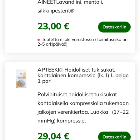
AINEETLavandiini, mentoli,
silkkilipesterit®
23,00 €
Ostoskoriin
Tuotetta ei ole varastossa (Toimitusaika on
2–5 arkipäivää)
APTEEKKI Hoidolliset tukisukat,
kohtalainen kompressio (lk. I) L beige
1 pari
Polvipituiset hoidolliset tukisukat
kohtalaisella kompressiolla tukemaan
jalkojen verenkiertoa. Luokka I (17–22
mmHg) kompressio.
29,04 €
Ostoskoriin