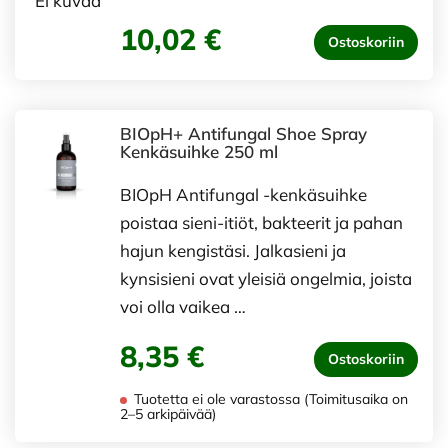
Ei kuvaa
10,02 €
Ostoskoriin
BIOpH+ Antifungal Shoe Spray
Kenkäsuihke 250 ml
BIOpH Antifungal -kenkäsuihke
poistaa sieni-itiöt, bakteerit ja pahan
hajun kengistäsi. Jalkasieni ja
kynsisieni ovat yleisiä ongelmia, joista
voi olla vaikea …
8,35 €
Ostoskoriin
Tuotetta ei ole varastossa (Toimitusaika on
2–5 arkipäivää)