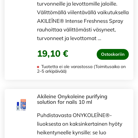
turvonneille ja levottomille jaloille.
Välittömällä viilentävällä vaikutuksella
AKILEÏNE® Intense Freshness Spray
rauhoittaa välittömästi väsyneet,
turvonneet ja levottomat …
19,10 €
Ostoskoriin
Tuotetta ei ole varastossa (Toimitusaika on
2–5 arkipäivää)
Akileine Onykoleine purifying
solution for nails 10 ml
Puhdistavasta ONYKOLEÏNE®-
liuoksesta on kaksinkertainen hyöty
heikentyneelle kynsille: se luo