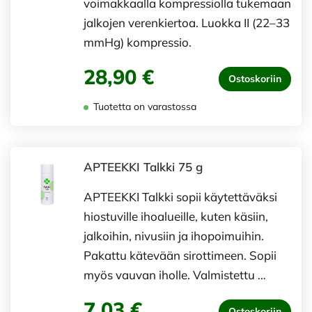
voimakkaalla kompressiolla tukemaan
jalkojen verenkiertoa. Luokka II (22–33
mmHg) kompressio.
28,90 €
Ostoskoriin
Tuotetta on varastossa
APTEEKKI Talkki 75 g
APTEEKKI Talkki sopii käytettäväksi
hiostuville ihoalueille, kuten käsiin,
jalkoihin, nivusiin ja ihopoimuihin.
Pakattu kätevään sirottimeen. Sopii
myös vauvan iholle. Valmistettu …
7,03 €
Ostoskoriin