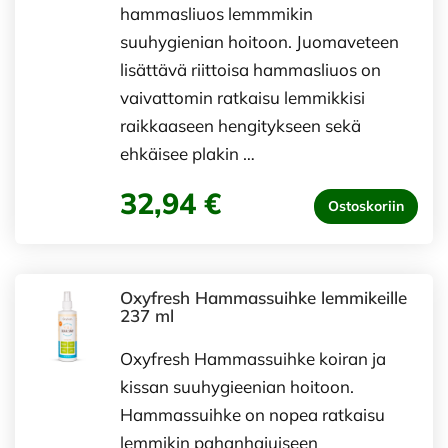
hammasliuos lemmmikin
suuhygienian hoitoon. Juomaveteen
lisättävä riittoisa hammasliuos on
vaivattomin ratkaisu lemmikkisi
raikkaaseen hengitykseen sekä
ehkäisee plakin …
32,94 €
Ostoskoriin
Oxyfresh Hammassuihke lemmikeille
237 ml
Oxyfresh Hammassuihke koiran ja
kissan suuhygieenian hoitoon.
Hammassuihke on nopea ratkaisu
lemmikin pahanhajuiseen