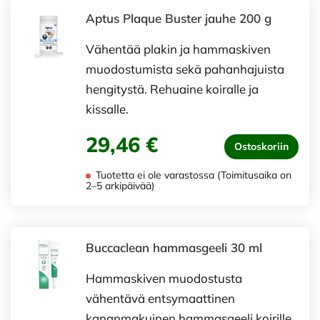
Aptus Plaque Buster jauhe 200 g
Vähentää plakin ja hammaskiven
muodostumista sekä pahanhajuista
hengitystä. Rehuaine koiralle ja
kissalle.
29,46 €
Ostoskoriin
Tuotetta ei ole varastossa (Toimitusaika on
2–5 arkipäivää)
Buccaclean hammasgeeli 30 ml
Hammaskiven muodostusta
vähentävä entsymaattinen
kananmakuinen hammasgeeli koirille