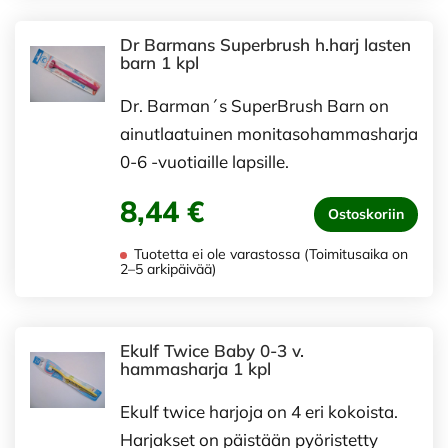
Dr Barmans Superbrush h.harj lasten
barn 1 kpl
Dr. Barman´s SuperBrush Barn on
ainutlaatuinen monitasohammasharja
0-6 -vuotiaille lapsille.
8,44 €
Ostoskoriin
Tuotetta ei ole varastossa (Toimitusaika on
2–5 arkipäivää)
Ekulf Twice Baby 0-3 v.
hammasharja 1 kpl
Ekulf twice harjoja on 4 eri kokoista.
Harjakset on päistään pyöristetty