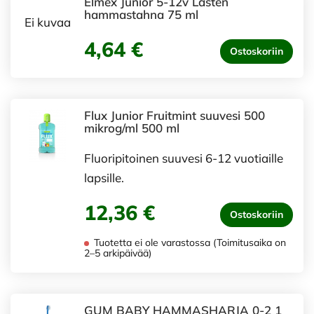
Elmex Junior 5-12v Lasten
hammastahna 75 ml
Ei kuvaa
4,64 €
Ostoskoriin
Flux Junior Fruitmint suuvesi 500
mikrog/ml 500 ml
Fluoripitoinen suuvesi 6-12 vuotiaille
lapsille.
12,36 €
Ostoskoriin
Tuotetta ei ole varastossa (Toimitusaika on
2–5 arkipäivää)
GUM BABY HAMMASHARJA 0-2 1