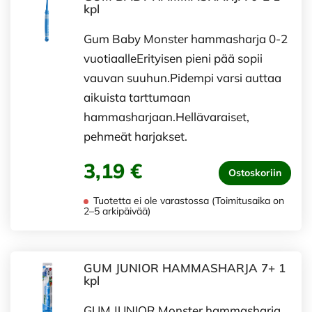
kpl
Gum Baby Monster hammasharja 0-2
vuotiaalleErityisen pieni pää sopii
vauvan suuhun.Pidempi varsi auttaa
aikuista tarttumaan
hammasharjaan.Hellävaraiset,
pehmeät harjakset.
3,19 €
Ostoskoriin
Tuotetta ei ole varastossa (Toimitusaika on
2–5 arkipäivää)
GUM JUNIOR HAMMASHARJA 7+ 1
kpl
GUM JUNIOR Monster hammasharja