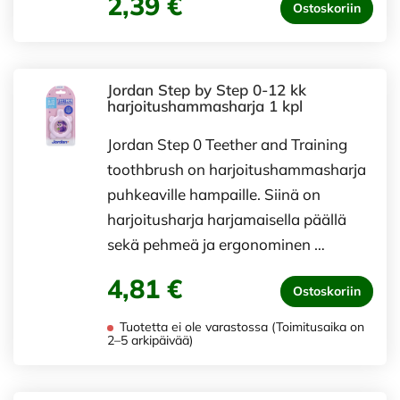
2,39 €
Ostoskoriin
Jordan Step by Step 0-12 kk
harjoitushammasharja 1 kpl
Jordan Step 0 Teether and Training
toothbrush on harjoitushammasharja
puhkeaville hampaille. Siinä on
harjoitusharja harjamaisella päällä
sekä pehmeä ja ergonominen …
4,81 €
Ostoskoriin
Tuotetta ei ole varastossa (Toimitusaika on
2–5 arkipäivää)