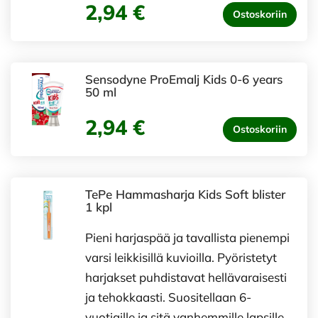
2,94 €
Ostoskoriin
Sensodyne ProEmalj Kids 0-6 years
50 ml
2,94 €
Ostoskoriin
TePe Hammasharja Kids Soft blister
1 kpl
Pieni harjaspää ja tavallista pienempi
varsi leikkisillä kuvioilla. Pyöristetyt
harjakset puhdistavat hellävaraisesti
ja tehokkaasti. Suositellaan 6-
vuotiaille ja sitä vanhemmille lapsille.