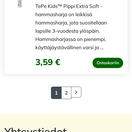
TePe Kids™ Pippi Extra Soft -
hammasharja on leikkisä
hammasharja, jota suositellaan
lapsille 3-vuodesta ylöspäin.
Hammasharjassa on pienempi,
käyttäjäystävällinen varsi ja …
3,59 €
Ostoskoriin
1
2
Yhteystiedot