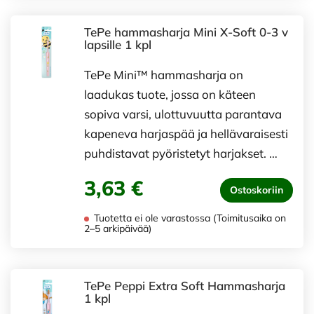
TePe hammasharja Mini X-Soft 0-3 v
lapsille 1 kpl
TePe Mini™ hammasharja on
laadukas tuote, jossa on käteen
sopiva varsi, ulottuvuutta parantava
kapeneva harjaspää ja hellävaraisesti
puhdistavat pyöristetyt harjakset. …
3,63 €
Ostoskoriin
Tuotetta ei ole varastossa (Toimitusaika on
2–5 arkipäivää)
TePe Peppi Extra Soft Hammasharja
1 kpl