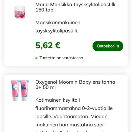
Marja Mansikka täysksylitolipastilli
150 tabl
Mansikanmakuinen
täysksylitolipastilli.
5,62 €
Ostoskoriin
Tuotetta on varastossa
Oxygenol Moomin Baby ensitahna
0+ 50 ml
Kotimainen ksylitoli
fluorihammastahna 0-2-vuotiaille
lapsille. Vaahtoamaton. Miedon
makuinen hammastahna sopii