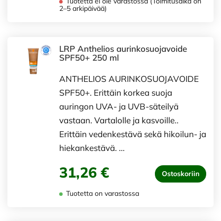
Tuotetta ei ole varastossa (Toimitusaika on
2–5 arkipäivää)
LRP Anthelios aurinkosuojavoide
SPF50+ 250 ml
ANTHELIOS AURINKOSUOJAVOIDE
SPF50+. Erittäin korkea suoja
auringon UVA- ja UVB-säteilyä
vastaan. Vartalolle ja kasvoille..
Erittäin vedenkestävä sekä hikoilun- ja
hiekankestävä. …
31,26 €
Ostoskoriin
Tuotetta on varastossa