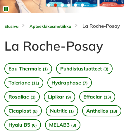
La Roche-Posay
Etusivu
Apteekkikosmetiikka
La Roche-Posay
Eau Thermale
Puhdistustuotteet
(1)
(3)
Toleriane
Hydraphase
(11)
(7)
Rosaliac
Lipikar
Effaclar
(1)
(9)
(13)
Cicaplast
Nutritic
Anthelios
(8)
(1)
(18)
Hyalu B5
MELAB3
(6)
(3)