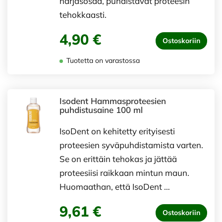
harjasosaa, puhdistavat proteesin
tehokkaasti.
4,90 €
Ostoskoriin
Tuotetta on varastossa
Isodent Hammasproteesien
puhdistusaine 100 ml
IsoDent on kehitetty erityisesti
proteesien syväpuhdistamista varten.
Se on erittäin tehokas ja jättää
proteesiisi raikkaan mintun maun.
Huomaathan, että IsoDent …
9,61 €
Ostoskoriin