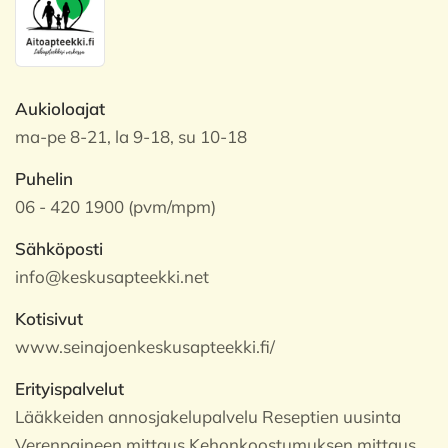
Aukioloajat
ma-pe 8-21, la 9-18, su 10-18
Puhelin
06 - 420 1900 (pvm/mpm)
Sähköposti
info@keskusapteekki.net
Kotisivut
www.seinajoenkeskusapteekki.fi/
Erityispalvelut
Lääkkeiden annosjakelupalvelu Reseptien uusinta
Verenpaineen mittaus Kehonkoostumuksen mittaus