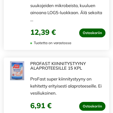
suukojeiden mikrobeista, kuuluen
ainoana LOG5-luokkaan. Älä sekoita
…
12,39 €
Ostoskoriin
Tuotetta on varastossa
PROFAST KIINNITYSTYYNY
ALAPROTEESILLE 15 KPL
ProFast super kiinnitystyyny on
kehitetty erityisesti alaproteeseille. Ei
vesiliukoinen.
6,91 €
Ostoskoriin