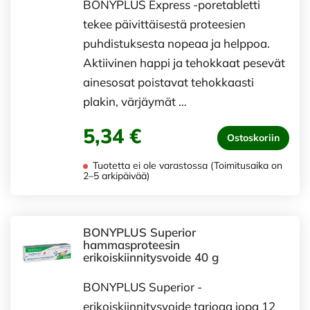
BONYPLUS Express -poretabletti
tekee päivittäisestä proteesien
puhdistuksesta nopeaa ja helppoa.
Aktiivinen happi ja tehokkaat pesevät
ainesosat poistavat tehokkaasti
plakin, värjäymät …
5,34 €
Ostoskoriin
Tuotetta ei ole varastossa (Toimitusaika on
2–5 arkipäivää)
BONYPLUS Superior
hammasproteesin
erikoiskiinnitysvoide 40 g
BONYPLUS Superior -
erikoiskiinnitysvoide tarjoaa jopa 12