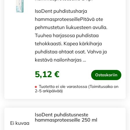
IsoDent puhdistusharja
hammasproteeseillePitävä ote
pehmustetun liukuesteen avulla.
Tuuhea harjasosa puhdistaa
tehokkaasti. Kapea kärkiharja
puhdistaa ahtaat osat. Vahva ja
kestävä nailonharjas …
5,12 €
Ostoskoriin
Tuotetta ei ole varastossa (Toimitusaika on
2–5 arkipäivää)
IsoDent puhdistusneste
hammasproteeseille 250 ml
Ei kuvaa