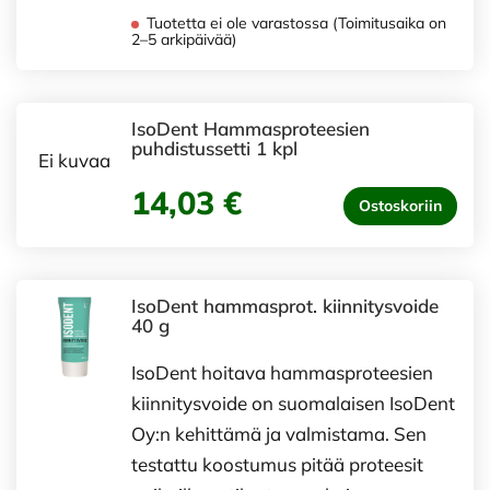
Tuotetta ei ole varastossa (Toimitusaika on
2–5 arkipäivää)
IsoDent Hammasproteesien
puhdistussetti 1 kpl
Ei kuvaa
14,03 €
Ostoskoriin
IsoDent hammasprot. kiinnitysvoide
40 g
IsoDent hoitava hammasproteesien
kiinnitysvoide on suomalaisen IsoDent
Oy:n kehittämä ja valmistama. Sen
testattu koostumus pitää proteesit