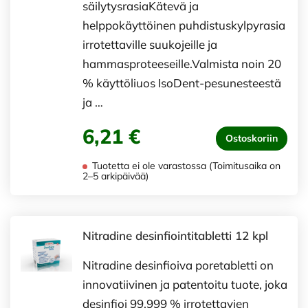
säilytysrasiaKätevä ja
helppokäyttöinen puhdistuskylpyrasia
irrotettaville suukojeille ja
hammasproteeseille.Valmista noin 20
% käyttöliuos IsoDent-pesunesteestä
ja …
6,21 €
Ostoskoriin
Tuotetta ei ole varastossa (Toimitusaika on
2–5 arkipäivää)
Nitradine desinfiointitabletti 12 kpl
Nitradine desinfioiva poretabletti on
innovatiivinen ja patentoitu tuote, joka
desinfioi 99.999 % irrotettavien