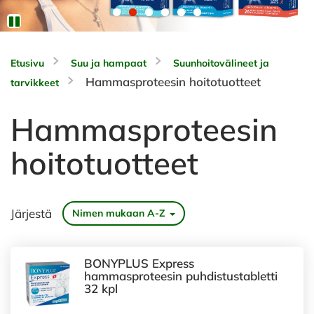
Etusivu
Suu ja hampaat
Suunhoitovälineet ja
Hammasproteesin hoitotuotteet
tarvikkeet
Hammasproteesin
hoitotuotteet
Järjestä
Nimen mukaan A-Z
BONYPLUS Express
hammasproteesin puhdistustabletti
32 kpl