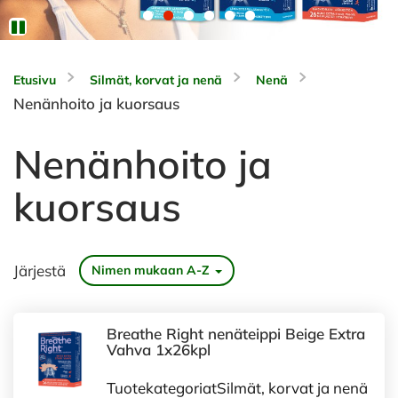
Etusivu
Silmät, korvat ja nenä
Nenä
Nenänhoito ja kuorsaus
Nenänhoito ja
kuorsaus
Järjestä
Nimen mukaan A-Z
Breathe Right nenäteippi Beige Extra
Vahva 1x26kpl
TuotekategoriatSilmät, korvat ja nenä