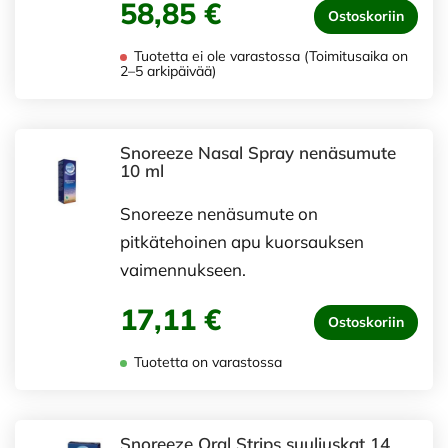
58,85 €
Ostoskoriin
Tuotetta ei ole varastossa (Toimitusaika on
2–5 arkipäivää)
Snoreeze Nasal Spray nenäsumute
10 ml
Snoreeze nenäsumute on
pitkätehoinen apu kuorsauksen
vaimennukseen.
17,11 €
Ostoskoriin
Tuotetta on varastossa
Snoreeze Oral Strips suuliuskat 14