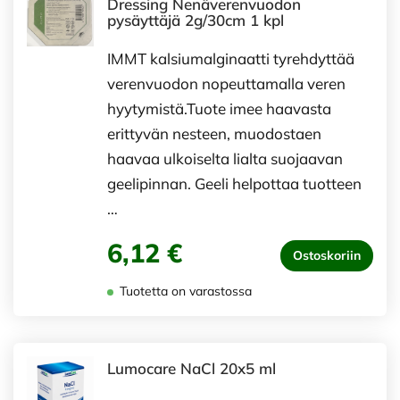
Dressing Nenäverenvuodon
pysäyttäjä 2g/30cm 1 kpl
IMMT kalsiumalginaatti tyrehdyttää
verenvuodon nopeuttamalla veren
hyytymistä.Tuote imee haavasta
erittyvän nesteen, muodostaen
haavaa ulkoiselta lialta suojaavan
geelipinnan. Geeli helpottaa tuotteen
…
6,12 €
Ostoskoriin
Tuotetta on varastossa
Lumocare NaCl 20x5 ml