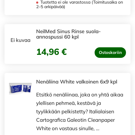
Tuotetta ei ole varastossa (Toimitusaika on
2–5 arkipäivää)
NeilMed Sinus Rinse suola-
annospussi 60 kpl
Ei kuvaa
14,96 €
Ostoskoriin
Nenäliina White valkoinen 6x9 kpl
Etsitkö nenäliinaa, joka on yhtä aikaa
ylellisen pehmeä, kestävä ja
tyylikkään pelkistetty? Italialaisen
Cartografica Galeotin Cleanpaper
White on vastaus sinulle, …