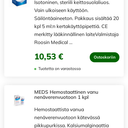
Isotoninen, steriili keittosuolaliuos.
Vain ulkoiseen käyttöön.
Säilöntäaineeton. Pakkaus sisältää 20
kpl 5 ml:n kertakäyttöpipettiä. CE
merkitty lääkinnällinen laiteValmistaja
Roosin Medical …
10,53 €
Ostoskoriin
Tuotetta on varastossa
MEDS Hemostaattinen vanu
nenäverenvuotoon 1 kpl
Hemostaattista vanua
nenäverenvuotoon kätevässä
pikkupurkissa. Kalsiumalginaattia