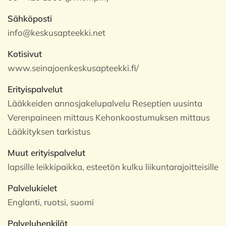
Sähköposti
info@keskusapteekki.net
Kotisivut
www.seinajoenkeskusapteekki.fi/
Erityispalvelut
Lääkkeiden annosjakelupalvelu Reseptien uusinta
Verenpaineen mittaus Kehonkoostumuksen mittaus
Lääkityksen tarkistus
Muut erityispalvelut
lapsille leikkipaikka, esteetön kulku liikuntarajoitteisille
Palvelukielet
Englanti, ruotsi, suomi
Palveluhenkilöt