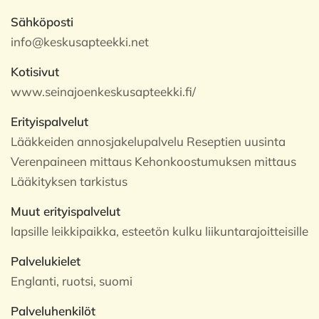
Sähköposti
info@keskusapteekki.net
Kotisivut
www.seinajoenkeskusapteekki.fi/
Erityispalvelut
Lääkkeiden annosjakelupalvelu Reseptien uusinta
Verenpaineen mittaus Kehonkoostumuksen mittaus
Lääkityksen tarkistus
Muut erityispalvelut
lapsille leikkipaikka, esteetön kulku liikuntarajoitteisille
Palvelukielet
Englanti, ruotsi, suomi
Palveluhenkilöt