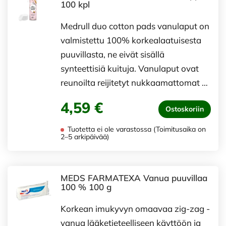
100 kpl
Medrull duo cotton pads vanulaput on
valmistettu 100% korkealaatuisesta
puuvillasta, ne eivät sisällä
synteettisiä kuituja. Vanulaput ovat
reunoilta reijitetyt nukkaamattomat …
4,59 €
Ostoskoriin
Tuotetta ei ole varastossa (Toimitusaika on
2–5 arkipäivää)
MEDS FARMATEXA Vanua puuvillaa
100 % 100 g
Korkean imukyvyn omaavaa zig-zag -
vanua lääketieteelliseen käyttöön ja