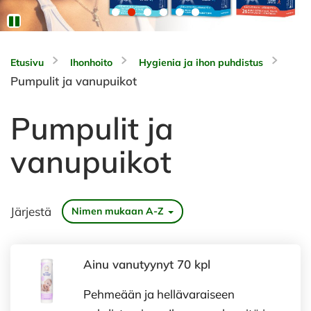
Etusivu
Ihonhoito
Hygienia ja ihon puhdistus
Pumpulit ja vanupuikot
Pumpulit ja
vanupuikot
Järjestä
Nimen mukaan A-Z
Ainu vanutyynyt 70 kpl
Pehmeään ja hellävaraiseen