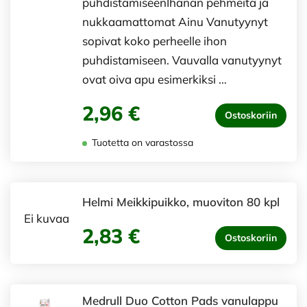
puhdistamiseenIhanan pehmeitä ja
nukkaamattomat Ainu Vanutyynyt
sopivat koko perheelle ihon
puhdistamiseen. Vauvalla vanutyynyt
ovat oiva apu esimerkiksi …
2,96 €
Ostoskoriin
Tuotetta on varastossa
Helmi Meikkipuikko, muoviton 80 kpl
Ei kuvaa
2,83 €
Ostoskoriin
Medrull Duo Cotton Pads vanulappu