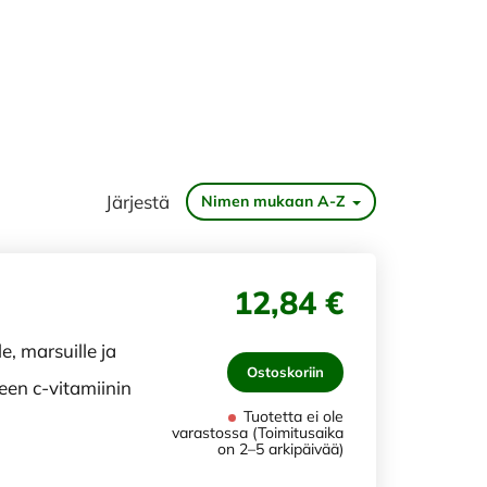
Järjestä
Nimen mukaan A-Z
12,84 €
le, marsuille ja
Ostoskoriin
een c-vitamiinin
Tuotetta ei ole
varastossa (Toimitusaika
on 2–5 arkipäivää)