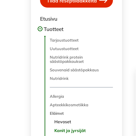
Tilaa reseptilääkkeitä
Etusivu
Tuotteet
Tarjoustuotteet
Uutuustuotteet
Nutridrink protein
säästöpakkaukset
Souvenaid säästöpakkaus
Nutridrink
Allergia
Apteekkikosmetiikka
Eläimet
Hevoset
Kanit ja jyrsijät