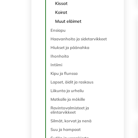
Kissat
Koirat
Muut eläimet
Ensiapu
Haavanhoito ja sidetarvikkeet
Hiukset ja päänahka
Ihonhoito
Intiimi
Kipu ja flunssa
Lapset, äidit ja raskaus
Liikunta ja urheilu
Matkalle ja mökille
Ravintovalmisteet ja
elintarvikkeet
Silmät, korvat ja nenä
Suu ja hampaat