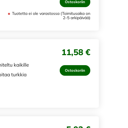
Ostoskoriin
Tuotetta ei ole varastossa (Toimitusaika on
2–5 arkipäivää)
11,58 €
eltu kaikille
Ostoskoriin
oitaa turkkia