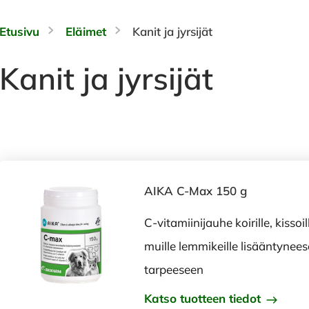
Etusivu
Eläimet
Kanit ja jyrsijät
Kanit ja jyrsijät
AIKA C-Max 150 g
C-vitamiinijauhe koirille, kissoil
muille lemmikeille lisääntynees
tarpeeseen
Katso tuotteen tiedot