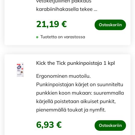
vetoketjullinen pakkaus
karabiinihakasella tekee …
21,19 €
Ostoskoriin
Tuotetta on varastossa
Kick the Tick punkinpoistaja 1 kpl
Ergonominen muotoilu.
Punkinpoistajan kärjet on suunniteltu
punkkien koon mukaan: suuremmalla
kärjellä poistetaan aikuiset punkit,
pienemmällä toukat ja nymfit.
6,93 €
Ostoskoriin