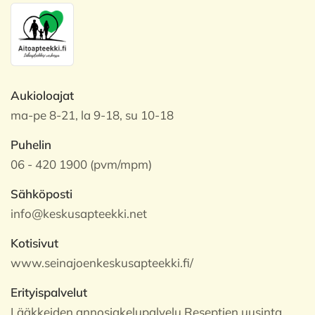
Aukioloajat
ma-pe 8-21, la 9-18, su 10-18
Puhelin
06 - 420 1900 (pvm/mpm)
Sähköposti
info@keskusapteekki.net
Kotisivut
www.seinajoenkeskusapteekki.fi/
Erityispalvelut
Lääkkeiden annosjakelupalvelu Reseptien uusinta