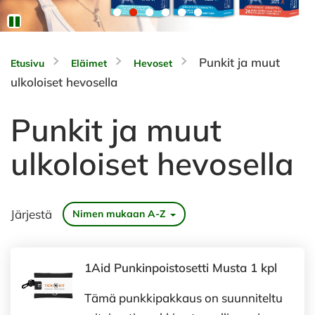
Punkit ja muut
Etusivu
Eläimet
Hevoset
ulkoloiset hevosella
Punkit ja muut
ulkoloiset hevosella
Järjestä
Nimen mukaan A-Z
1Aid Punkinpoistosetti Musta 1 kpl
Tämä punkkipakkaus on suunniteltu