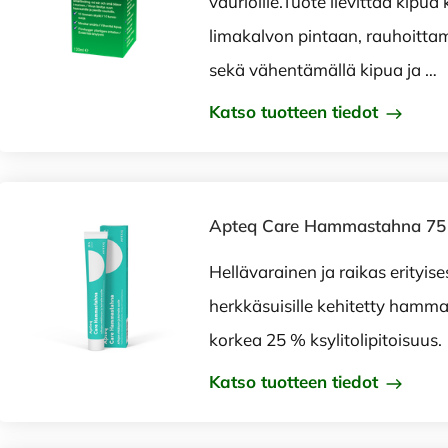
vaurioille.Tuote lievittää kipua
limakalvon pintaan, rauhoittam
sekä vähentämällä kipua ja …
Katso tuotteen tiedot
Apteq Care Hammastahna 75
Hellävarainen ja raikas erityises
herkkäsuisille kehitetty hamma
korkea 25 % ksylitolipitoisuus.
Katso tuotteen tiedot