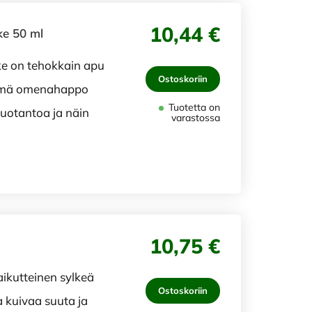
10,44 €
ke 50 ml
ke on tehokkain apu
Ostoskoriin
ltämä omenahappo
Tuotetta on
tuotantoa ja näin
varastossa
10,75 €
ikutteinen sylkeä
Ostoskoriin
a kuivaa suuta ja