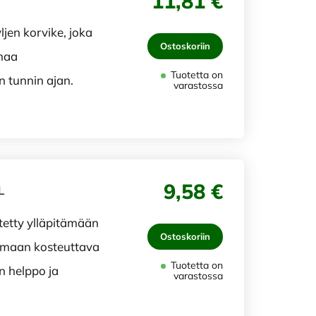
11,81 €
ljen korvike, joka
Ostoskoriin
amaa
Tuotetta on
n tunnin ajan.
varastossa
9,58 €
L
tetty ylläpitämään
Ostoskoriin
omaan kosteuttava
Tuotetta on
n helppo ja
varastossa