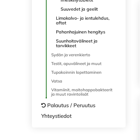
Imeskelytabletit
Suuvedet ja geelit
Limakalvo- ja ientulehdus,
aftat
Pahanhajuinen hengitys
Suunhoitovälineet ja
tarvikkeet
Sydän ja verenkierto
Testit, apuvälineet ja muut
Tupakoinnin lopettaminen
Vatsa
Vitamiinit, maitohappobakteerit
ja muut ravintolisät
Palautus / Peruutus
Yhteystiedot