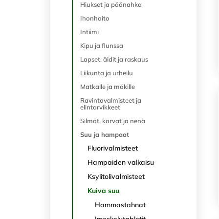
Hiukset ja päänahka
Ihonhoito
Intiimi
Kipu ja flunssa
Lapset, äidit ja raskaus
Liikunta ja urheilu
Matkalle ja mökille
Ravintovalmisteet ja
elintarvikkeet
Silmät, korvat ja nenä
Suu ja hampaat
Fluorivalmisteet
Hampaiden valkaisu
Ksylitolivalmisteet
Kuiva suu
Hammastahnat