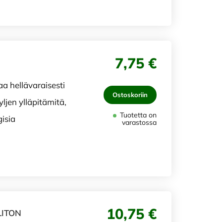
7,75 €
 hellävaraisesti
Ostoskoriin
yljen ylläpitämitä,
Tuotetta on
isia
varastossa
10,75 €
LITON