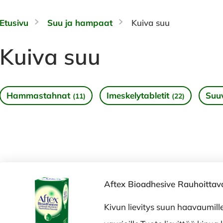
Etusivu
Suu ja hampaat
Kuiva suu
Kuiva suu
Hammastahnat
Imeskelytabletit
Suuv
(11)
(22)
Aftex Bioadhesive Rauhoittav
Kivun lievitys suun haavaumille 