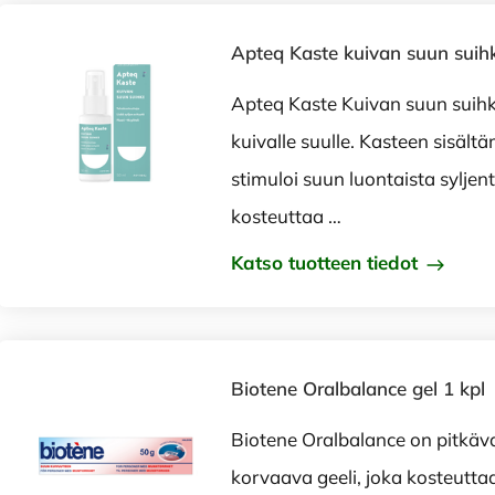
Apteq Kaste kuivan suun suih
Apteq Kaste Kuivan suun suih
kuivalle suulle. Kasteen sisä
stimuloi suun luontaista syljen
kosteuttaa …
Katso tuotteen tiedot
Biotene Oralbalance gel 1 kpl
Biotene Oralbalance on pitkäva
korvaava geeli, joka kosteutta