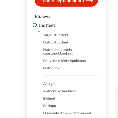
Tilaa reseptilääkkeitä
Etusivu
Tuotteet
Tarjoustuotteet
Uutuustuotteet
Nutridrink protein
säästöpakkaukset
Souvenaid säästöpakkaus
Nutridrink
Allergia
Apteekkikosmetiikka
Eläimet
Ensiapu
Haavanhoito ja sidetarvikkeet