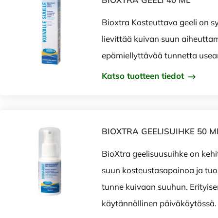
Bioxtra Kosteuttava geeli on sy
lievittää kuivan suun aiheutt
epämiellyttävää tunnetta usea
Katso tuotteen tiedot
BIOXTRA GEELISUIHKE 50 M
BioXtra geelisuusuihke on kehi
suun kosteustasapainoa ja tu
tunne kuivaan suuhun. Erityise
käytännöllinen päiväkäytössä.