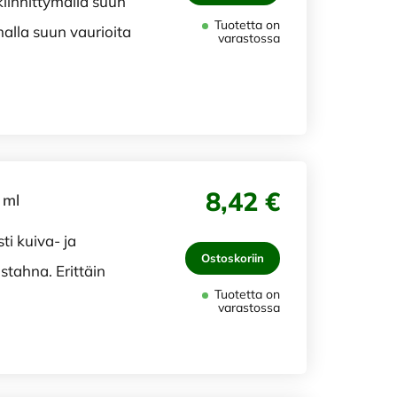
 kiinnittymällä suun
Tuotetta on
alla suun vaurioita
varastossa
8,42 €
 ml
ti kuiva- ja
Ostoskoriin
stahna. Erittäin
Tuotetta on
varastossa