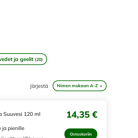
edet ja geelit
(20)
Järjestä
Nimen mukaan A-Z
14,35 €
a Suuvesi 120 ml
ja pienille
Ostoskoriin