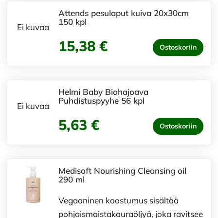
Attends pesulaput kuiva 20x30cm
150 kpl
Ei kuvaa
15,38 €
Ostoskoriin
Helmi Baby Biohajoava
Puhdistuspyyhe 56 kpl
Ei kuvaa
5,63 €
Ostoskoriin
Medisoft Nourishing Cleansing oil
290 ml
Vegaaninen koostumus sisältää
pohjoismaistakauraöljyä, joka ravitsee