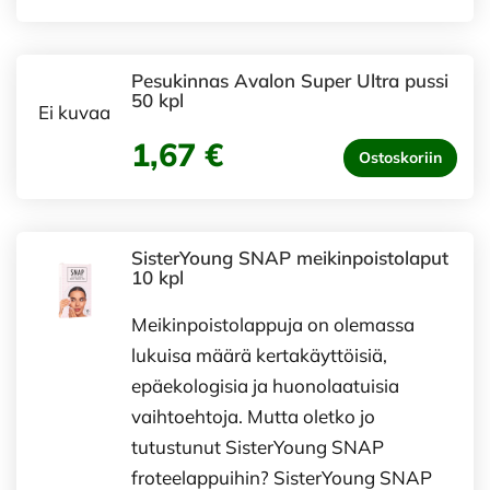
Pesukinnas Avalon Super Ultra pussi
50 kpl
Ei kuvaa
1,67 €
Ostoskoriin
SisterYoung SNAP meikinpoistolaput
10 kpl
Meikinpoistolappuja on olemassa
lukuisa määrä kertakäyttöisiä,
epäekologisia ja huonolaatuisia
vaihtoehtoja. Mutta oletko jo
tutustunut SisterYoung SNAP
froteelappuihin? SisterYoung SNAP