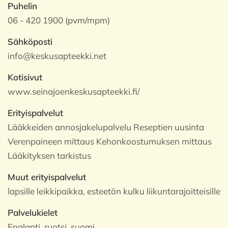
Puhelin
06 - 420 1900 (pvm/mpm)
Sähköposti
info@keskusapteekki.net
Kotisivut
www.seinajoenkeskusapteekki.fi/
Erityispalvelut
Lääkkeiden annosjakelupalvelu Reseptien uusinta
Verenpaineen mittaus Kehonkoostumuksen mittaus
Lääkityksen tarkistus
Muut erityispalvelut
lapsille leikkipaikka, esteetön kulku liikuntarajoitteisille
Palvelukielet
Englanti, ruotsi, suomi