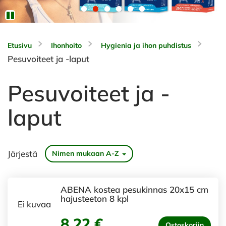
Etusivu
Ihonhoito
Hygienia ja ihon puhdistus
Pesuvoiteet ja -laput
Pesuvoiteet ja -
laput
Järjestä
Nimen mukaan A-Z
ABENA kostea pesukinnas 20x15 cm
hajusteeton 8 kpl
Ei kuvaa
8,22 €
Ostoskoriin