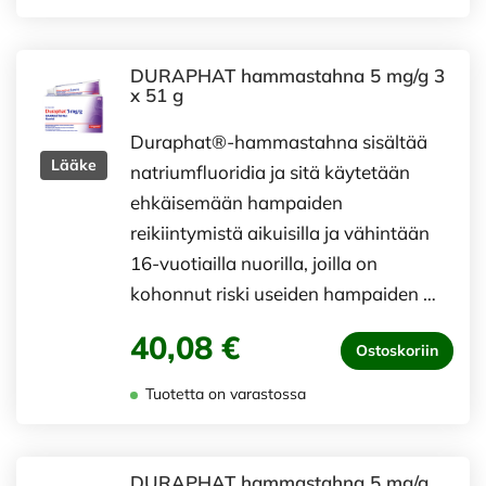
DURAPHAT hammastahna 5 mg/g 3
x 51 g
Duraphat®-hammastahna sisältää
Lääke
natriumfluoridia ja sitä käytetään
ehkäisemään hampaiden
reikiintymistä aikuisilla ja vähintään
16-vuotiailla nuorilla, joilla on
kohonnut riski useiden hampaiden …
40,08 €
Ostoskoriin
Tuotetta on varastossa
DURAPHAT hammastahna 5 mg/g