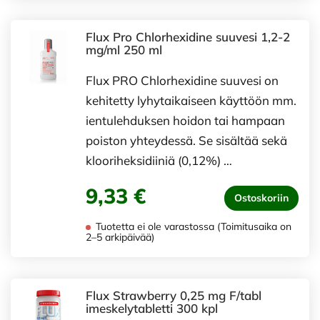
Flux Pro Chlorhexidine suuvesi 1,2-2
mg/ml 250 ml
Flux PRO Chlorhexidine suuvesi on
kehitetty lyhytaikaiseen käyttöön mm.
ientulehduksen hoidon tai hampaan
poiston yhteydessä. Se sisältää sekä
klooriheksidiiniä (0,12%) …
9,33 €
Ostoskoriin
Tuotetta ei ole varastossa (Toimitusaika on
2–5 arkipäivää)
Flux Strawberry 0,25 mg F/tabl
imeskelytabletti 300 kpl