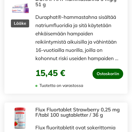
51 g
Duraphat®-hammastahna sisältää
Lääke
natriumfluoridia ja sitä käytetään
ehkäisemään hampaiden
reikiintymistä aikuisilla ja vähintään
16-vuotiailla nuorilla, joilla on
kohonnut riski useiden hampaiden …
15,45 €
Ostoskoriin
Tuotetta on varastossa
Flux Fluortablet Strawberry 0,25 mg
F/tabl 100 sugtabletter / 36 g
Flux fluoritabletit ovat sokerittomia