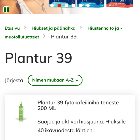
Etusivu
Hiukset ja päänahka
Hiustenhoito ja -
Plantur 39
muotoilutuotteet
Plantur 39
Järjestä
Nimen mukaan A-Z
Plantur 39 fytokofeiiinihoitoneste
200 ML
Suojaa ja aktivoi hiusjuuria. Hiuksille
40 ikävuodesta lähtien.