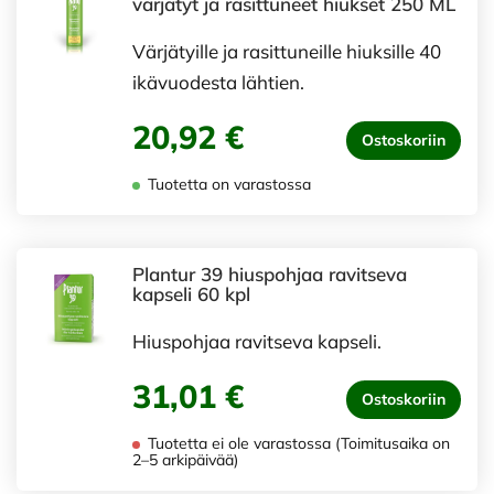
värjätyt ja rasittuneet hiukset 250 ML
Värjätyille ja rasittuneille hiuksille 40
ikävuodesta lähtien.
20,92 €
Ostoskoriin
Tuotetta on varastossa
Plantur 39 hiuspohjaa ravitseva
kapseli 60 kpl
Hiuspohjaa ravitseva kapseli.
31,01 €
Ostoskoriin
Tuotetta ei ole varastossa (Toimitusaika on
2–5 arkipäivää)