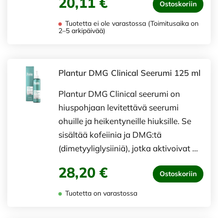
20,11 €
Ostoskoriin
Tuotetta ei ole varastossa (Toimitusaika on
2–5 arkipäivää)
Plantur DMG Clinical Seerumi 125 ml
Plantur DMG Clinical seerumi on
hiuspohjaan levitettävä seerumi
ohuille ja heikentyneille hiuksille. Se
sisältää kofeiinia ja DMG:tä
(dimetyyliglysiiniä), jotka aktivoivat …
28,20 €
Ostoskoriin
Tuotetta on varastossa