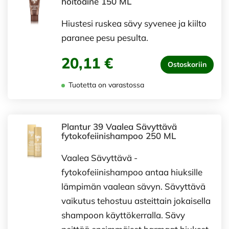
hoitoaine 150 ML
Hiustesi ruskea sävy syvenee ja kiilto
paranee pesu pesulta.
20,11 €
Ostoskoriin
Tuotetta on varastossa
Plantur 39 Vaalea Sävyttävä
fytokofeiinishampoo 250 ML
Vaalea Sävyttävä -
fytokofeiinishampoo antaa hiuksille
lämpimän vaalean sävyn. Sävyttävä
vaikutus tehostuu asteittain jokaisella
shampoon käyttökerralla. Sävy