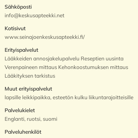
Sähköposti
info@keskusapteekki.net
Kotisivut
www.seinajoenkeskusapteekki.fi/
Erityispalvelut
Lääkkeiden annosjakelupalvelu Reseptien uusinta
Verenpaineen mittaus Kehonkoostumuksen mittaus
Lääkityksen tarkistus
Muut erityispalvelut
lapsille leikkipaikka, esteetön kulku liikuntarajoitteisille
Palvelukielet
Englanti, ruotsi, suomi
Palveluhenkilöt