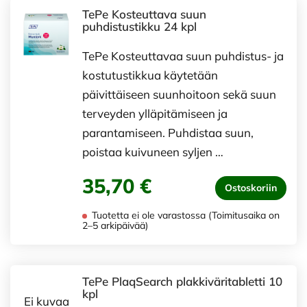
TePe Kosteuttava suun
puhdistustikku 24 kpl
TePe Kosteuttavaa suun puhdistus- ja
kostutustikkua käytetään
päivittäiseen suunhoitoon sekä suun
terveyden ylläpitämiseen ja
parantamiseen. Puhdistaa suun,
poistaa kuivuneen syljen …
35,70 €
Ostoskoriin
Tuotetta ei ole varastossa (Toimitusaika on
2–5 arkipäivää)
TePe PlaqSearch plakkiväritabletti 10
kpl
Ei kuvaa