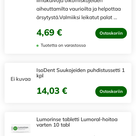
limakalvoja oikomiskojeiden
aiheuttamilta vaurioilta ja helpottaa
ärsytystä.Valmiiksi leikatut palat …
4,69 €
Ostoskoriin
Tuotetta on varastossa
IsoDent Suukojeiden puhdistussetti 1
kpl
Ei kuvaa
14,03 €
Ostoskoriin
Lumorinse tabletti Lumoral-hoitoa
varten 10 tabl