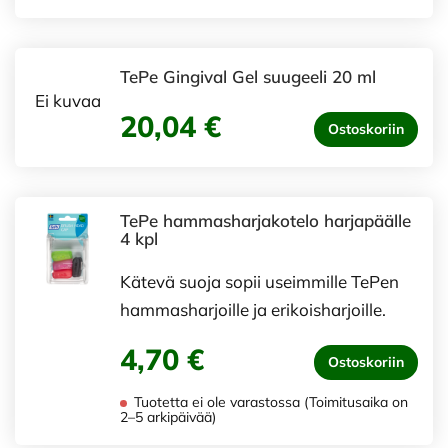
TePe Gingival Gel suugeeli 20 ml
Ei kuvaa
20,04 €
Ostoskoriin
TePe hammasharjakotelo harjapäälle
4 kpl
Kätevä suoja sopii useimmille TePen
hammasharjoille ja erikoisharjoille.
4,70 €
Ostoskoriin
Tuotetta ei ole varastossa (Toimitusaika on
2–5 arkipäivää)