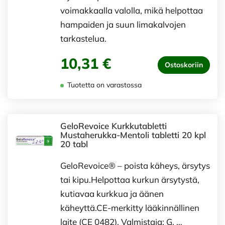
voimakkaalla valolla, mikä helpottaa
hampaiden ja suun limakalvojen
tarkastelua.
10,31 €
Ostoskoriin
Tuotetta on varastossa
GeloRevoice Kurkkutabletti
Mustaherukka-Mentoli tabletti 20 kpl
20 tabl
GeloRevoice® – poista käheys, ärsytys
tai kipu.Helpottaa kurkun ärsytystä,
kutiavaa kurkkua ja äänen
käheyttä.CE-merkitty lääkinnällinen
laite (CE 0482). Valmistaja; G. …