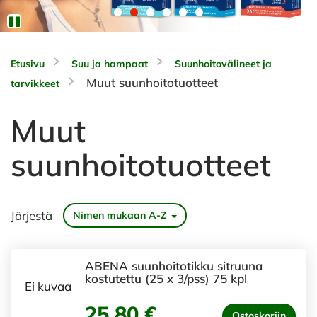
Etusivu
Suu ja hampaat
Suunhoitovälineet ja
Muut suunhoitotuotteet
tarvikkeet
Muut
suunhoitotuotteet
Järjestä
Nimen mukaan A-Z
ABENA suunhoitotikku sitruuna
kostutettu (25 x 3/pss) 75 kpl
Ei kuvaa
25,80 €
Ostoskoriin