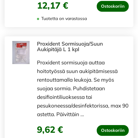
12,17 €
Ostoskoriin
Tuotetta on varastossa
Proxident Sormisuoja/Suun
Aukipitäjä L 1 kpl
Proxident sormisuoja auttaa
hoitotyössä suun aukipitämisessä
rentouttamalla leukoja. Se myös
suojaa sormia. Puhdistetaan
desifiointiliuoksessa tai
pesukoneessa/desinfektorissa, max 90
astetta. Päivittäin …
9,62 €
Ostoskoriin