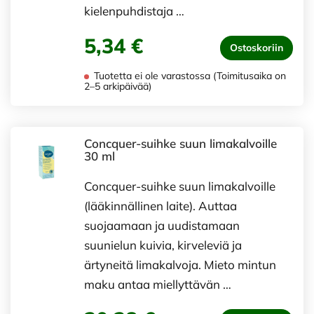
kielenpuhdistaja …
5,34 €
Ostoskoriin
Tuotetta ei ole varastossa (Toimitusaika on
2–5 arkipäivää)
Concquer-suihke suun limakalvoille
30 ml
Concquer-suihke suun limakalvoille
(lääkinnällinen laite). Auttaa
suojaamaan ja uudistamaan
suunielun kuivia, kirveleviä ja
ärtyneitä limakalvoja. Mieto mintun
maku antaa miellyttävän …