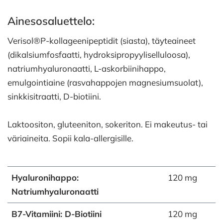
Ainesosaluettelo:
Verisol®P-kollageenipeptidit (siasta), täyteaineet
(dikalsiumfosfaatti, hydroksipropyyliselluloosa),
natriumhyaluronaatti, L-askorbiinihappo,
emulgointiaine (rasvahappojen magnesiumsuolat),
sinkkisitraatti, D-biotiini.
Laktoositon, gluteeniton, sokeriton. Ei makeutus- tai
väriaineita. Sopii kala-allergisille.
Hyaluronihappo:
120 mg
Natriumhyaluronaatti
B7-Vitamiini: D-Biotiini
120 mg