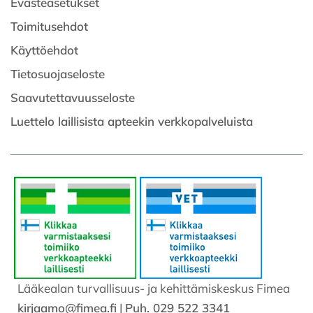
Evästeasetukset
Toimitusehdot
Käyttöehdot
Tietosuojaseloste
Saavutettavuusseloste
Luettelo laillisista apteekin verkkopalveluista
Lääkealan turvallisuus- ja kehittämiskeskus Fimea
kirjaamo@fimea.fi
|
Puh. 029 522 3341