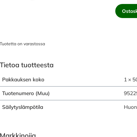
Ostosk
Tuotetta on varastossa
Tietoa tuotteesta
Pakkauksen koko
1 × 5
Tuotenumero (Muu)
9522
Säilytyslämpötila
Huon
Markkinoija