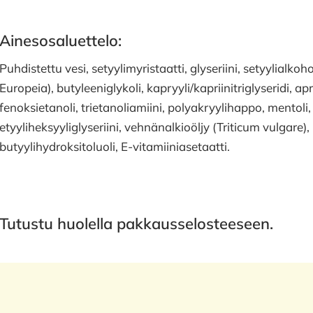
Ainesosaluettelo:
Puhdistettu vesi, setyylimyristaatti, glyseriini, setyylialkohol
Europeia), butyleeniglykoli, kapryyli/kapriinitriglyseridi, 
fenoksietanoli, trietanoliamiini, polyakryylihappo, mentoli,
etyyliheksyyliglyseriini, vehnänalkioöljy (Triticum vulgare),
butyylihydroksitoluoli, E-vitamiiniasetaatti.
Tutustu huolella pakkausselosteeseen.