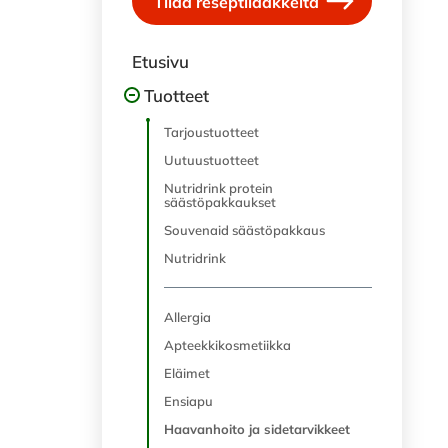
Tilaa reseptilääkkeitä
Etusivu
Tuotteet
Tarjoustuotteet
Uutuustuotteet
Nutridrink protein
säästöpakkaukset
Souvenaid säästöpakkaus
Nutridrink
Allergia
Apteekkikosmetiikka
Eläimet
Ensiapu
Haavanhoito ja sidetarvikkeet