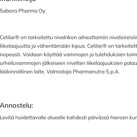
Sabora Pharma Oy
Cetilar® on tarkoitettu nivelrikon aiheuttamiin niveloireis
liikelaajuutta ja vähentämään kipua. Cetilar® on tarkoitet
nopeasti. Voidaan käyttää vammojen ja tulehduksien toim
urheiluvammojen jälkeiseen nivelten liikelaajuuksien pal
lääkinnällinen laite. Valmistaja Pharmanutra S.p.A.
Annostelu:
Levitä hoidettavalle alueelle kahdesti päivässä hieroen k