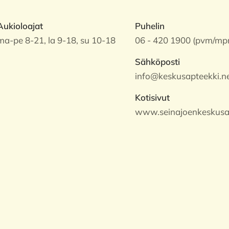
Aukioloajat
Puhelin
ma-pe 8-21, la 9-18, su 10-18
06 - 420 1900 (pvm/mp
Sähköposti
info@keskusapteekki.n
Kotisivut
www.seinajoenkeskusap