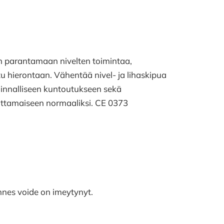
iin parantamaan nivelten toimintaa,
tu hierontaan. Vähentää nivel- ja lihaskipua
innalliseen kuntoutukseen sekä
auttamaiseen normaaliksi. CE 0373
unnes voide on imeytynyt.