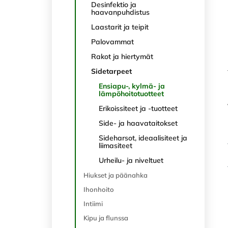
Desinfektio ja
haavanpuhdistus
Laastarit ja teipit
Palovammat
Rakot ja hiertymät
Sidetarpeet
Ensiapu-, kylmä- ja
lämpöhoitotuotteet
Erikoissiteet ja -tuotteet
Side- ja haavataitokset
Sideharsot, ideaalisiteet ja
liimasiteet
Urheilu- ja niveltuet
Hiukset ja päänahka
Ihonhoito
Intiimi
Kipu ja flunssa