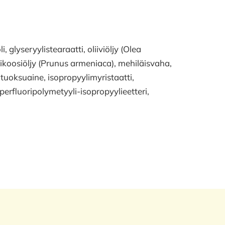
i, glyseryylistearaatti, oliiviöljy (Olea
aprikoosiöljy (Prunus armeniaca), mehiläisvaha,
 tuoksuaine, isopropyylimyristaatti,
 perfluoripolymetyyli-isopropyylieetteri,