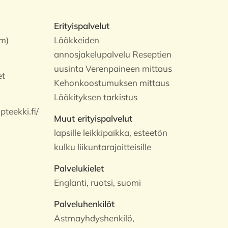
Erityispalvelut
m)
Lääkkeiden
annosjakelupalvelu Reseptien
uusinta Verenpaineen mittaus
et
Kehonkoostumuksen mittaus
Lääkityksen tarkistus
teekki.fi/
Muut erityispalvelut
lapsille leikkipaikka, esteetön
kulku liikuntarajoitteisille
Palvelukielet
Englanti, ruotsi, suomi
Palveluhenkilöt
Astmayhdyshenkilö,