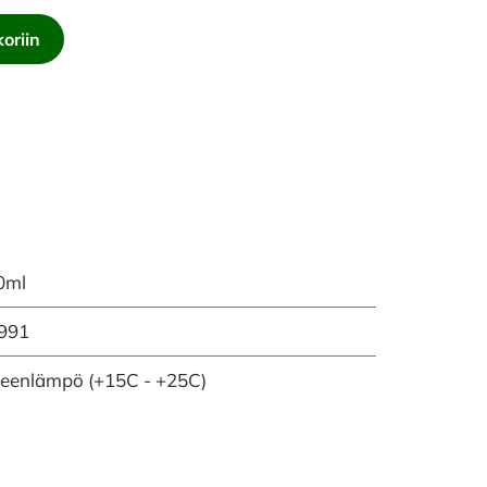
oriin
0ml
991
eenlämpö (+15C - +25C)