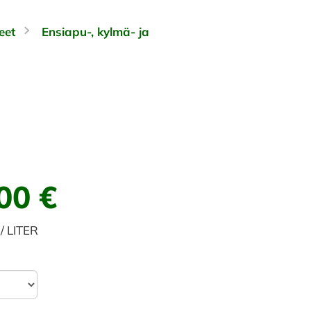
eet
Ensiapu-, kylmä- ja
00 €
/ LITER