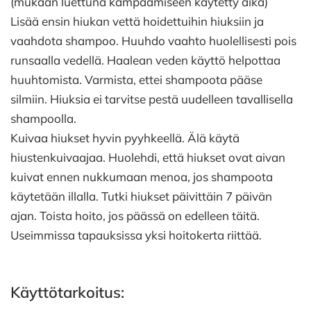
(mukaan luettuna kampaamiseen käytetty aika)
Lisää ensin hiukan vettä hoidettuihin hiuksiin ja
vaahdota shampoo. Huuhdo vaahto huolellisesti pois
runsaalla vedellä. Haalean veden käyttö helpottaa
huuhtomista. Varmista, ettei shampoota pääse
silmiin. Hiuksia ei tarvitse pestä uudelleen tavallisella
shampoolla.
Kuivaa hiukset hyvin pyyhkeellä. Älä käytä
hiustenkuivaajaa. Huolehdi, että hiukset ovat aivan
kuivat ennen nukkumaan menoa, jos shampoota
käytetään illalla. Tutki hiukset päivittäin 7 päivän
ajan. Toista hoito, jos päässä on edelleen täitä.
Useimmissa tapauksissa yksi hoitokerta riittää.
Käyttötarkoitus: