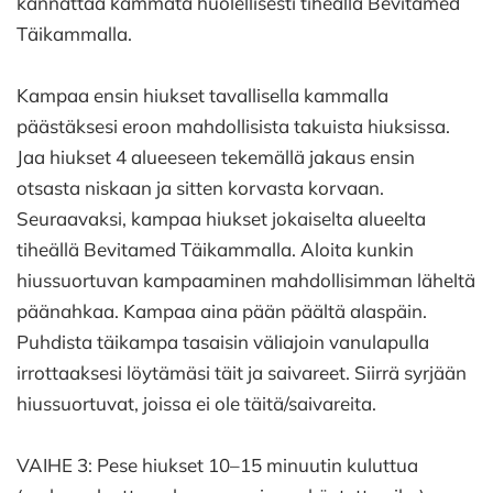
kannattaa kammata huolellisesti tiheällä Bevitamed
Täikammalla.
Kampaa ensin hiukset tavallisella kammalla
päästäksesi eroon mahdollisista takuista hiuksissa.
Jaa hiukset 4 alueeseen tekemällä jakaus ensin
otsasta niskaan ja sitten korvasta korvaan.
Seuraavaksi, kampaa hiukset jokaiselta alueelta
tiheällä Bevitamed Täikammalla. Aloita kunkin
hiussuortuvan kampaaminen mahdollisimman läheltä
päänahkaa. Kampaa aina pään päältä alaspäin.
Puhdista täikampa tasaisin väliajoin vanulapulla
irrottaaksesi löytämäsi täit ja saivareet. Siirrä syrjään
hiussuortuvat, joissa ei ole täitä/saivareita.
VAIHE 3: Pese hiukset 10–15 minuutin kuluttua