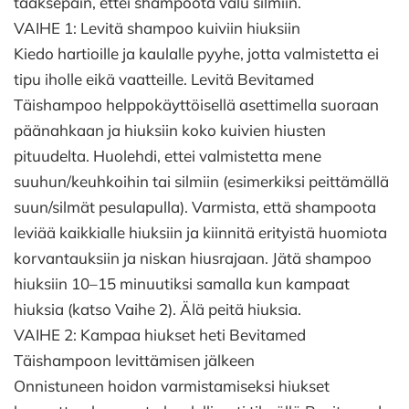
taaksepäin, ettei shampoota valu silmiin.
VAIHE 1: Levitä shampoo kuiviin hiuksiin
Kiedo hartioille ja kaulalle pyyhe, jotta valmistetta ei
tipu iholle eikä vaatteille. Levitä Bevitamed
Täishampoo helppokäyttöisellä asettimella suoraan
päänahkaan ja hiuksiin koko kuivien hiusten
pituudelta. Huolehdi, ettei valmistetta mene
suuhun/keuhkoihin tai silmiin (esimerkiksi peittämällä
suun/silmät pesulapulla). Varmista, että shampoota
leviää kaikkialle hiuksiin ja kiinnitä erityistä huomiota
korvantauksiin ja niskan hiusrajaan. Jätä shampoo
hiuksiin 10–15 minuutiksi samalla kun kampaat
hiuksia (katso Vaihe 2). Älä peitä hiuksia.
VAIHE 2: Kampaa hiukset heti Bevitamed
Täishampoon levittämisen jälkeen
Onnistuneen hoidon varmistamiseksi hiukset