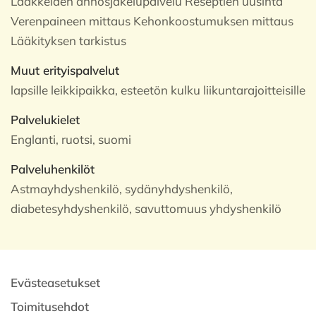
Lääkkeiden annosjakelupalvelu Reseptien uusinta
Verenpaineen mittaus Kehonkoostumuksen mittaus
Lääkityksen tarkistus
Muut erityispalvelut
lapsille leikkipaikka, esteetön kulku liikuntarajoitteisille
Palvelukielet
Englanti, ruotsi, suomi
Palveluhenkilöt
Astmayhdyshenkilö, sydänyhdyshenkilö,
diabetesyhdyshenkilö, savuttomuus yhdyshenkilö
Evästeasetukset
Toimitusehdot