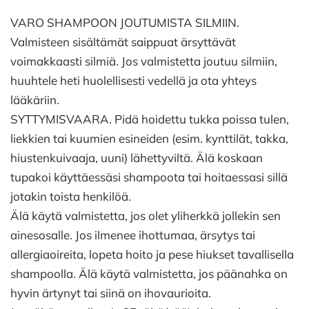
VARO SHAMPOON JOUTUMISTA SILMIIN.
Valmisteen sisältämät saippuat ärsyttävät
voimakkaasti silmiä. Jos valmistetta joutuu silmiin,
huuhtele heti huolellisesti vedellä ja ota yhteys
lääkäriin.
SYTTYMISVAARA. Pidä hoidettu tukka poissa tulen,
liekkien tai kuumien esineiden (esim. kynttilät, takka,
hiustenkuivaaja, uuni) lähettyviltä. Älä koskaan
tupakoi käyttäessäsi shampoota tai hoitaessasi sillä
jotakin toista henkilöä.
Älä käytä valmistetta, jos olet yliherkkä jollekin sen
ainesosalle. Jos ilmenee ihottumaa, ärsytys tai
allergiaoireita, lopeta hoito ja pese hiukset tavallisella
shampoolla. Älä käytä valmistetta, jos päänahka on
hyvin ärtynyt tai siinä on ihovaurioita.