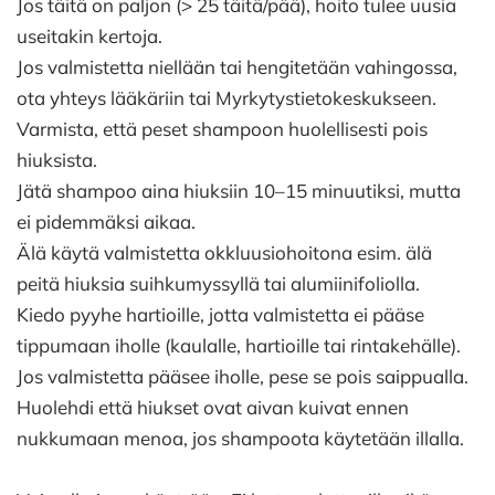
Jos täitä on paljon (> 25 täitä/pää), hoito tulee uusia
useitakin kertoja.
Jos valmistetta niellään tai hengitetään vahingossa,
ota yhteys lääkäriin tai Myrkytystietokeskukseen.
Varmista, että peset shampoon huolellisesti pois
hiuksista.
Jätä shampoo aina hiuksiin 10–15 minuutiksi, mutta
ei pidemmäksi aikaa.
Älä käytä valmistetta okkluusiohoitona esim. älä
peitä hiuksia suihkumyssyllä tai alumiinifoliolla.
Kiedo pyyhe hartioille, jotta valmistetta ei pääse
tippumaan iholle (kaulalle, hartioille tai rintakehälle).
Jos valmistetta pääsee iholle, pese se pois saippualla.
Huolehdi että hiukset ovat aivan kuivat ennen
nukkumaan menoa, jos shampoota käytetään illalla.